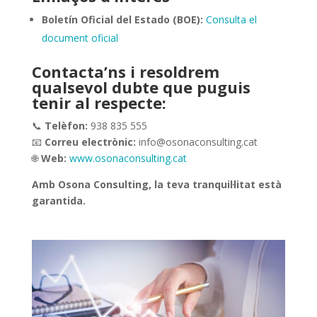
Boletín Oficial del Estado (BOE):
Consulta el
document oficial
Contacta’ns i resoldrem
qualsevol dubte que puguis
tenir al respecte:
📞
Telèfon:
938 835 555
📧
Correu electrònic:
info@osonaconsulting.cat
🌐
Web:
www.osonaconsulting.cat
Amb Osona Consulting, la teva tranquil·litat està
garantida.