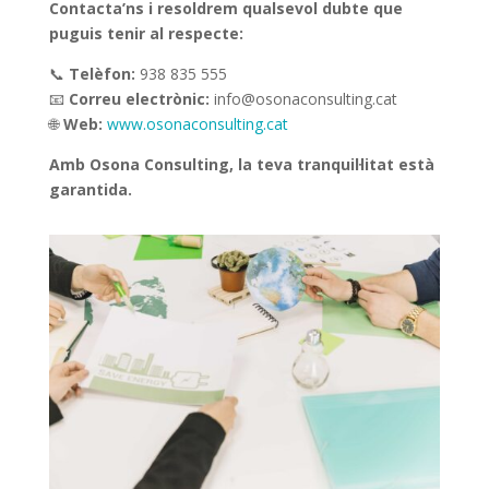
Contacta’ns i resoldrem qualsevol dubte que
puguis tenir al respecte:
📞
Telèfon:
938 835 555
📧
Correu electrònic:
info@osonaconsulting.cat
🌐
Web:
www.osonaconsulting.cat
Amb Osona Consulting, la teva tranquil·litat està
garantida.