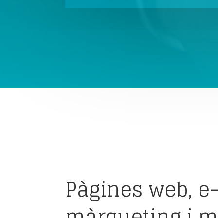
Pàgines web, e
màrqueting i 