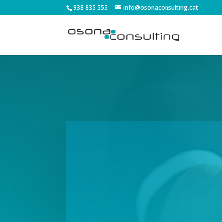
938 835 555
info@osonaconsulting.cat