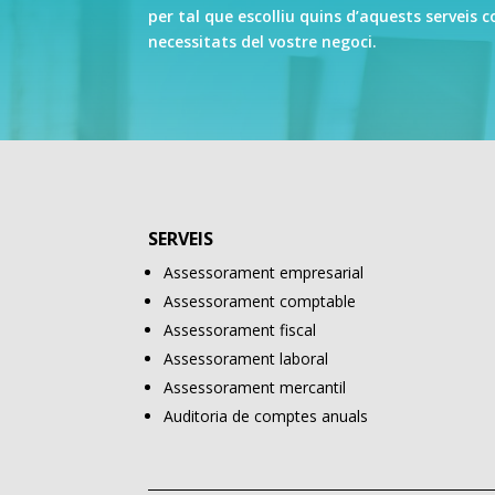
per tal que escolliu quins d’aquests serveis c
necessitats del vostre negoci.
SERVEIS
Assessorament empresarial
Assessorament comptable
Assessorament fiscal
Assessorament laboral
Assessorament mercantil
Auditoria de comptes anuals