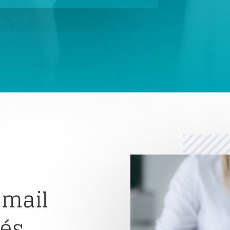
-mail
més