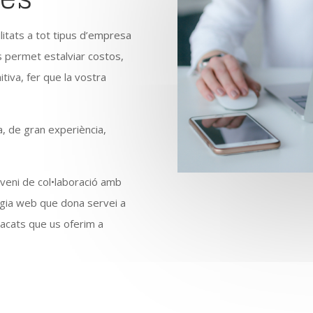
litats a tot tipus d’empresa
s permet estalviar costos,
tiva, fer que la vostra
 de gran experiència,
veni de col•laboració amb
gia web que dona servei a
stacats que us oferim a