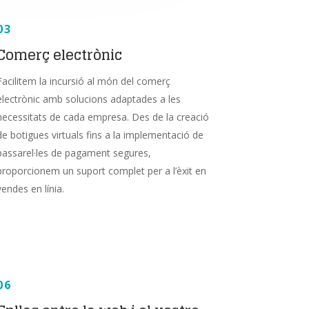
03
Comerç electrònic
Facilitem la incursió al món del comerç
electrònic amb solucions adaptades a les
necessitats de cada empresa. Des de la creació
de botigues virtuals fins a la implementació de
passarel·les de pagament segures,
proporcionem un suport complet per a l’èxit en
vendes en línia.
06