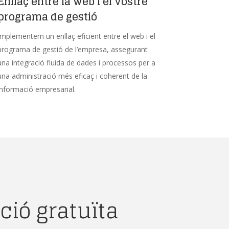
Enllaç entre la web i el vostre
programa de gestió
Implementem un enllaç eficient entre el web i el
programa de gestió de l’empresa, assegurant
una integració fluida de dades i processos per a
una administració més eficaç i coherent de la
informació empresarial.
ió gratuïta