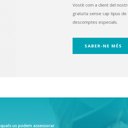
Vostè com a client del nos
gratuïta sense cap tipus de 
descomptes especials.
SABER-NE MÉS
s quals us podem assessorar