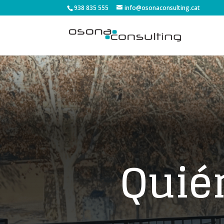
938 835 555
info@osonaconsulting.cat
Quié