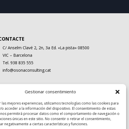
CONTACTE
C/ Anselm Clavé 2, 2n, 3a Ed. «La pista» 08500
VIC – Barcelona
Tel. 938 835 555
info@osonaconsulting.cat
Gestionar consentimiento
r las mejores experiencias, utilizamos tecnologías como las cookies para
/o acceder a la información del dispositivo. El consentimiento de estas
 nos permitirá procesar datos como el comportamiento de navegación o
caciones únicas en este sitio. No consentir o retirar el consentimiento,
r negativamente a ciertas características y funciones.
al
|
Política de Privacitat
|
Política de Cookies