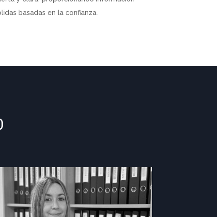
ólidas basadas en la confianza.
o