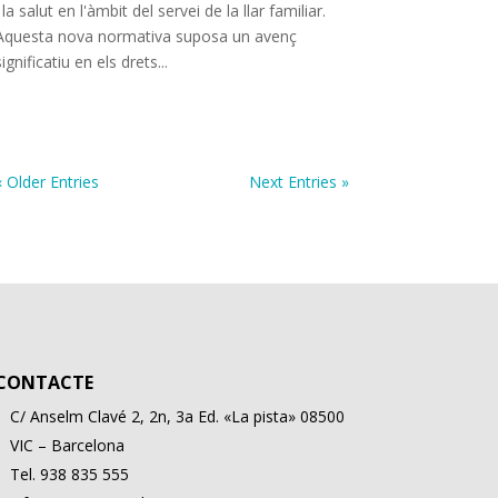
i la salut en l'àmbit del servei de la llar familiar.
Aquesta nova normativa suposa un avenç
significatiu en els drets...
« Older Entries
Next Entries »
CONTACTE
C/ Anselm Clavé 2, 2n, 3a Ed. «La pista» 08500
VIC – Barcelona
Tel. 938 835 555