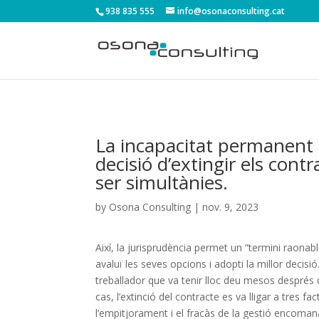
938 835 555
info@osonaconsulting.cat
La incapacitat permanent a
decisió d’extingir els con
ser simultànies.
by
Osona Consulting
|
nov. 9, 2023
Així, la jurisprudència permet un “termini raona
avaluï les seves opcions i adopti la millor decis
treballador que va tenir lloc deu mesos després d
cas, l’extinció del contracte es va lligar a tres fa
l’empitjorament i el fracàs de la gestió encomana