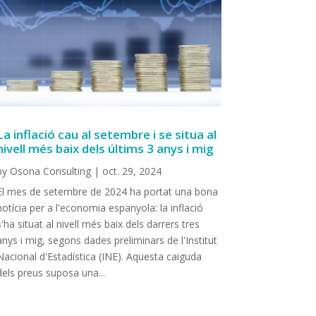
La inflació cau al setembre i se situa al
nivell més baix dels últims 3 anys i mig
by
Osona Consulting
|
oct. 29, 2024
El mes de setembre de 2024 ha portat una bona
notícia per a l'economia espanyola: la inflació
s'ha situat al nivell més baix dels darrers tres
anys i mig, segons dades preliminars de l'Institut
Nacional d'Estadística (INE). Aquesta caiguda
dels preus suposa una...