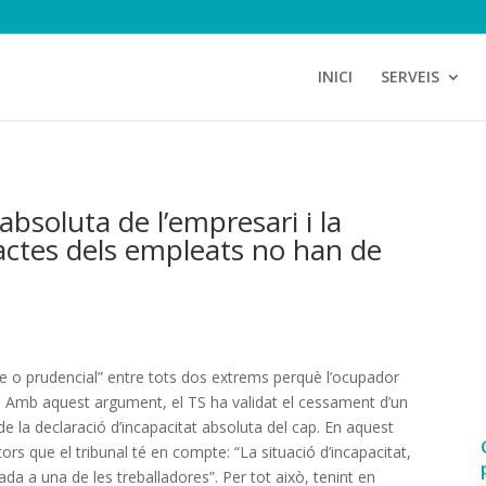
INICI
SERVEIS
bsoluta de l’empresari i la
tractes dels empleats no han de
ble o prudencial” entre tots dos extrems perquè l’ocupador
ió. Amb aquest argument, el TS ha validat el cessament d’un
e la declaració d’incapacitat absoluta del cap. En aquest
ctors que el tribunal té en compte: “La situació d’incapacitat,
da a una de les treballadores”. Per tot això, tenint en